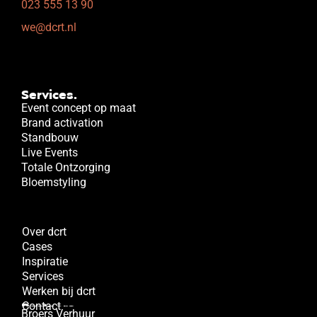
023 555 13 90
we@dcrt.nl
Services.
Event concept op maat
Brand activation
Standbouw
Live Events
Totale Ontzorging
Bloemstyling
DCRT.
Over dcrt
Cases
Inspiratie
Services
Werken bij dcrt
Partners.
Contact
Broers Verhuur