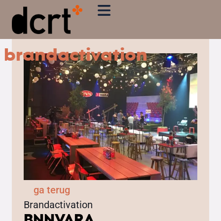
brandactivation
ga terug
Brandactivation
BNNVARA